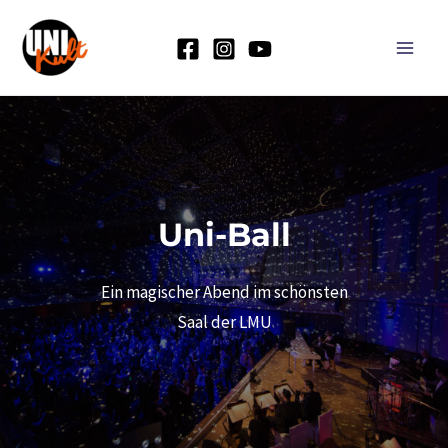
Zum
Inhalt
Main
springen
Men
Uni-Ball
Ein magischer Abend im schönsten
Saal der LMU