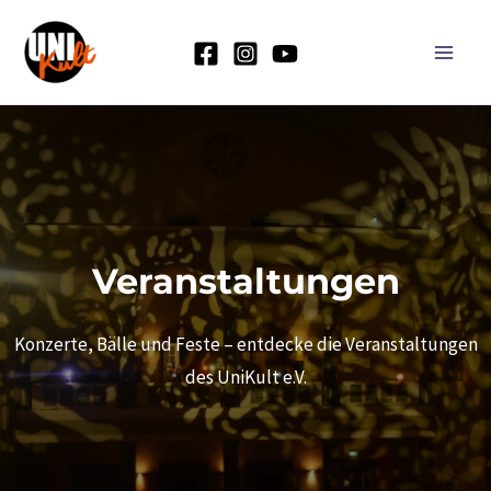
Zum
Inhalt
Main
springen
Men
Veranstaltungen
Konzerte, Bälle und Feste – entdecke die Veranstaltungen
des UniKult e.V.